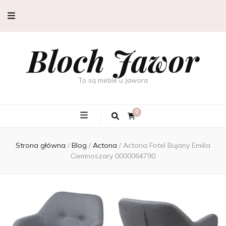
Bloch Jawor
To są meble u Jawora
0
Strona główna
/
Blog
/
Actona
/
Actona Fotel Bujany Emilia
Ciemnoszary 0000064790