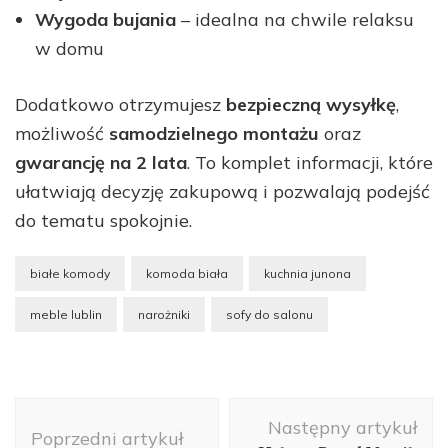
Wygoda bujania
– idealna na chwile relaksu
w domu
Dodatkowo otrzymujesz
bezpieczną wysyłkę
,
możliwość
samodzielnego montażu
oraz
gwarancję na 2 lata
. To komplet informacji, które
ułatwiają decyzję zakupową i pozwalają podejść
do tematu spokojnie.
białe komody
komoda biała
kuchnia junona
meble lublin
narożniki
sofy do salonu
Nawigacja
Następny artykuł
wpisu
Poprzedni artykuł