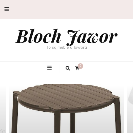
Bloch Jawor
To są meble u Jawora
0