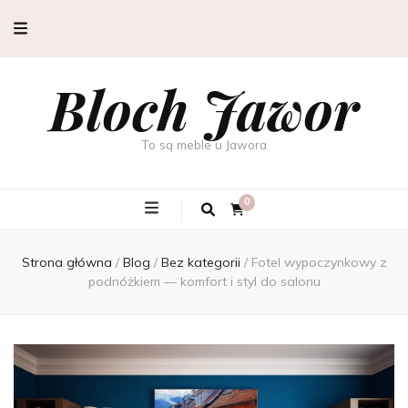
Bloch Jawor
To są meble u Jawora
0
Strona główna
/
Blog
/
Bez kategorii
/
Fotel wypoczynkowy z
podnóżkiem — komfort i styl do salonu