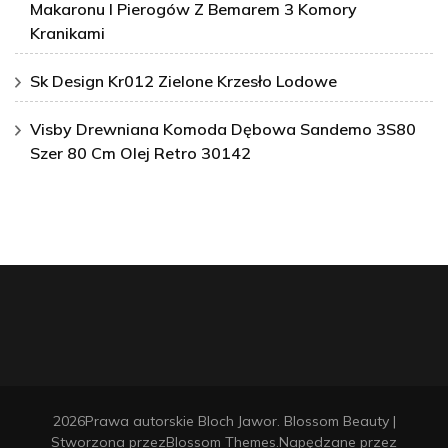
Makaronu I Pierogów Z Bemarem 3 Komory
Kranikami
Sk Design Kr012 Zielone Krzesło Lodowe
Visby Drewniana Komoda Dębowa Sandemo 3S80
Szer 80 Cm Olej Retro 30142
2026Prawa autorskie
Bloch Jawor
.
Blossom Beauty |
Stworzona przez
Blossom Themes
.Napędzane przez