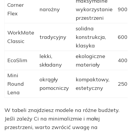
maksymalne
Corner
narożny
wykorzystanie
900–1
Flex
przestrzeni
solidna
WorkMate
tradycyjny
konstrukcja,
600–1
Classic
klasyka
lekki,
ekologiczne
EcoSlim
400–7
składany
materiały
Mini
okrągły
kompaktowy,
Round
250–4
pomocniczy
estetyczny
Lena
W tabeli znajdziesz modele na różne budżety.
Jeśli zależy Ci na minimalizmie i małej
przestrzeni, warto zwrócić uwagę na