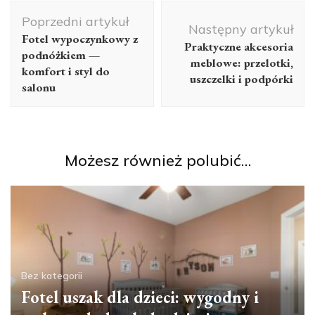
Nawigacja
Poprzedni artykuł
wpisu
Następny artykuł
Fotel wypoczynkowy z
Praktyczne akcesoria
podnóżkiem —
meblowe: przelotki,
komfort i styl do
uszczelki i podpórki
salonu
Możesz również polubić…
Bez kategorii
Fotel uszak dla dzieci: wygodny i