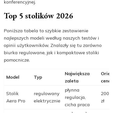
konferencyjnej.
Top 5 stolików 2026
Poniższa tabela to szybkie zestawienie
najlepszych modeli według naszych testów i
opinii użytkowników. Znalazły się tu zarówno
biurka regulowane, jak i kompaktowe stoliki
pomocnicze.
Największa
Orien
Model
Typ
zaleta
cena
płynna
Stolik
regulowany
2000
regulacja,
Aera Pro
elektrycznie
zł
cicha praca