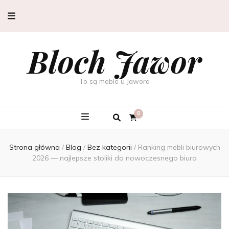
Bloch Jawor
To są meble u Jawora
0
Strona główna
/
Blog
/
Bez kategorii
/
Ranking mebli biurowych
2026 — najlepsze stoliki do nowoczesnego biura