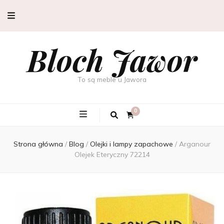
Bloch Jawor
To są meble u Jawora
0
Strona główna
/
Blog
/
Olejki i lampy zapachowe
/
Arganour
Olejek Eteryczny 72214