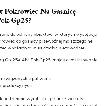
et Pokrowiec Na Gaśnicę
Pok-Gp25?
rane do ochrony obiektów, w których występują
krowiec do gaśnicy przewoźnej ma szczególne
rzeciwpożarowa musi działać niezawodnie.
ą Gp-25X Abc Pok-Gp25 znajduje zastosowanie
ch związanych z paliwami
h produkcyjnych
ak podziemne wyrobiska górnicze, zakłady
m liczy się praktyczność oraz pewność, że sprzęt