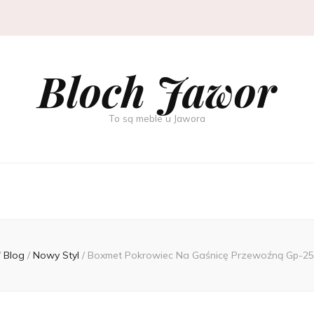
Bloch Jawor
To są meble u Jawora
/
Blog
/
Nowy Styl
/
Boxmet Pokrowiec Na Gaśnicę Przewoźną Gp-2