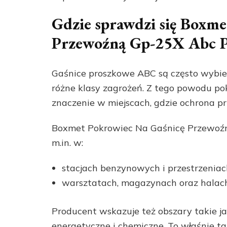
Gdzie sprawdzi się Boxm
Przewoźną Gp-25X Abc 
Gaśnice proszkowe ABC są często wybie
różne klasy zagrożeń. Z tego powodu po
znaczenie w miejscach, gdzie ochrona p
Boxmet Pokrowiec Na Gaśnicę Przewoźn
m.in. w:
stacjach benzynowych i przestrzenia
warsztatach, magazynach oraz halac
Producent wskazuje też obszary takie j
energetyczne i chemiczne. To właśnie ta