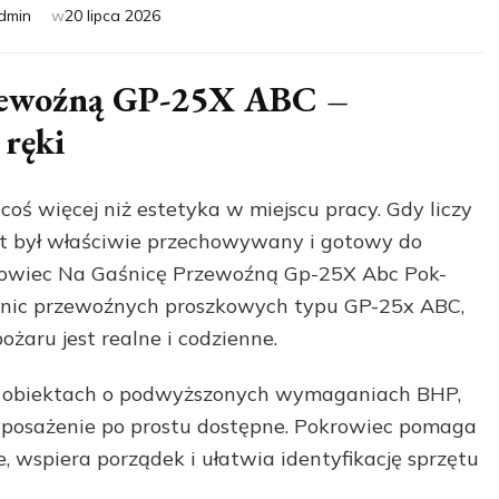
dmin
w
20 lipca 2026
rzewoźną GP-25X ABC –
 ręki
oś więcej niż estetyka w miejscu pracy. Gdy liczy
przęt był właściwie przechowywany i gotowy do
owiec Na Gaśnicę Przewoźną Gp-25X Abc Pok-
śnic przewoźnych proszkowych typu GP-25x ABC,
ożaru jest realne i codzienne.
 o obiektach o podwyższonych wymaganiach BHP,
wyposażenie po prostu dostępne. Pokrowiec pomaga
 wspiera porządek i ułatwia identyfikację sprzętu