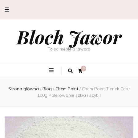
Bloch Jawor
To są meble u Jawora
0
Strona główna
/
Blog
/
Chem Point
/
Chem Point Tlenek Ceru
100g Polerowanie szkła i szyb !