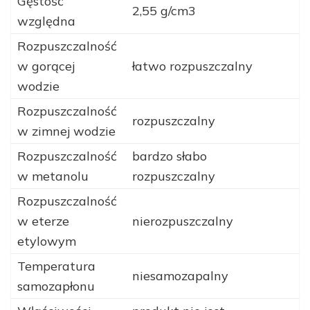
Gęstość
2,55 g/cm3
względna
Rozpuszczalność
w gorącej
łatwo rozpuszczalny
wodzie
Rozpuszczalność
rozpuszczalny
w zimnej wodzie
Rozpuszczalność
bardzo słabo
w metanolu
rozpuszczalny
Rozpuszczalność
w eterze
nierozpuszczalny
etylowym
Temperatura
niesamozapalny
samozapłonu