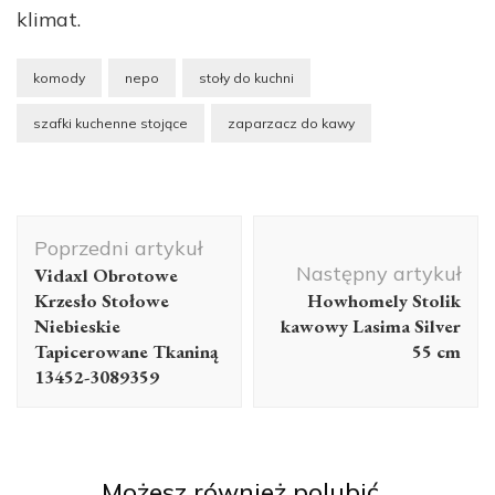
klimat.
komody
nepo
stoły do kuchni
szafki kuchenne stojące
zaparzacz do kawy
Nawigacja
Poprzedni artykuł
wpisu
Następny artykuł
Vidaxl Obrotowe
Krzesło Stołowe
Howhomely Stolik
Niebieskie
kawowy Lasima Silver
Tapicerowane Tkaniną
55 cm
13452-3089359
Możesz również polubić…