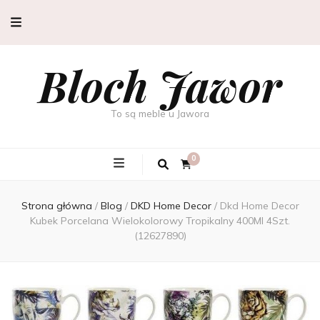
Bloch Jawor
To są meble u Jawora
0
Strona główna
/
Blog
/
DKD Home Decor
/
Dkd Home Decor
Kubek Porcelana Wielokolorowy Tropikalny 400Ml 4Szt.
(12627890)