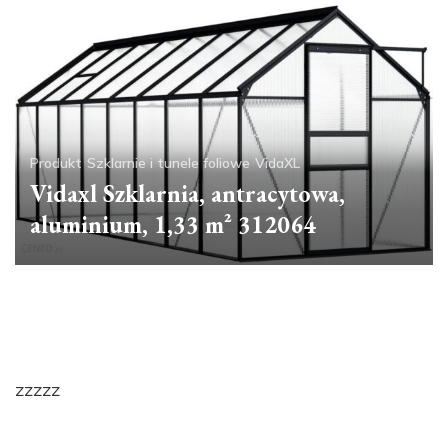
Produkt
Szklarnie i tunele foliowe
VidaXL
Vidaxl Szklarnia, antracytowa,
aluminium, 1,33 m² 312064
zzzzz