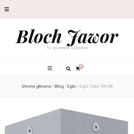
Bloch Jawor
To są meble u Jawora
0
Strona główna
/
Blog
/
Eglo
/
Eglo Tabo 94184