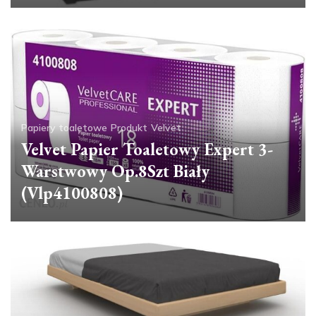
Papiery toaletowe
Produkt
Velvet
Velvet Papier Toaletowy Expert 3-
Warstwowy Op.8Szt Biały
(Vlp4100808)