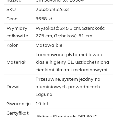
SKU
2bb32e852ce3
Cena
3658 zł
Wymiary
Wysokość: 245,5 cm, Szerokość:
całkowite
275 cm, Głębokość: 61 cm
Kolor
Matowa biel
Laminowana płyta meblowa o
Materiał
klasie higieny E1, uszlachetniona
cienkimi filmami melaminowymi
Przesuwne, system jezdny na
Drzwi
aluminiowych prowadnicach
Laguna
Gwarancja
10 lat
Certyfikat
„Edinos Standards DSI 804”