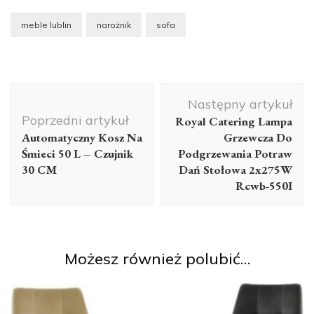
meble lublin
narożnik
sofa
Nawigacja
Następny artykuł
wpisu
Poprzedni artykuł
Royal Catering Lampa
Automatyczny Kosz Na
Grzewcza Do
Śmieci 50 L – Czujnik
Podgrzewania Potraw
30 CM
Dań Stołowa 2x275W
Rcwb-550I
Możesz również polubić…