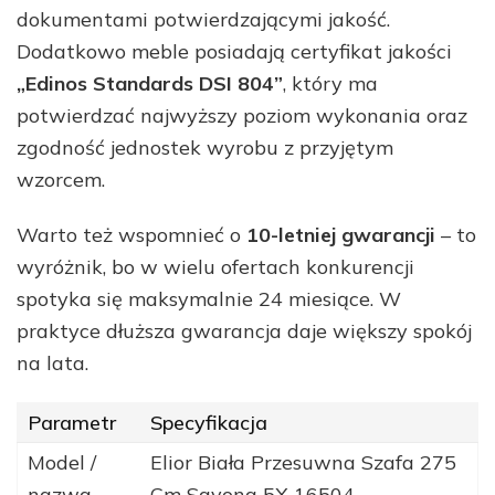
dokumentami potwierdzającymi jakość.
Dodatkowo meble posiadają certyfikat jakości
„Edinos Standards DSI 804”
, który ma
potwierdzać najwyższy poziom wykonania oraz
zgodność jednostek wyrobu z przyjętym
wzorcem.
Warto też wspomnieć o
10-letniej gwarancji
– to
wyróżnik, bo w wielu ofertach konkurencji
spotyka się maksymalnie 24 miesiące. W
praktyce dłuższa gwarancja daje większy spokój
na lata.
Parametr
Specyfikacja
Model /
Elior Biała Przesuwna Szafa 275
nazwa
Cm Savona 5X 16504