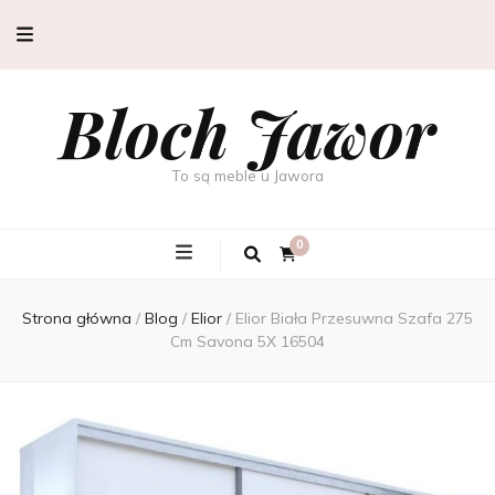
Bloch Jawor
To są meble u Jawora
0
Strona główna
/
Blog
/
Elior
/
Elior Biała Przesuwna Szafa 275
Cm Savona 5X 16504