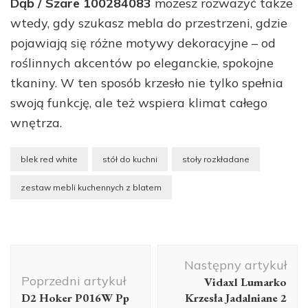
Dąb / Szare 100284083
możesz rozważyć także
wtedy, gdy szukasz mebla do przestrzeni, gdzie
pojawiają się różne motywy dekoracyjne – od
roślinnych akcentów po eleganckie, spokojne
tkaniny. W ten sposób krzesło nie tylko spełnia
swoją funkcję, ale też wspiera klimat całego
wnętrza.
blek red white
stół do kuchni
stoły rozkładane
zestaw mebli kuchennych z blatem
Nawigacja
Następny artykuł
wpisu
Poprzedni artykuł
Vidaxl Lumarko
D2 Hoker P016W Pp
Krzesła Jadalniane 2