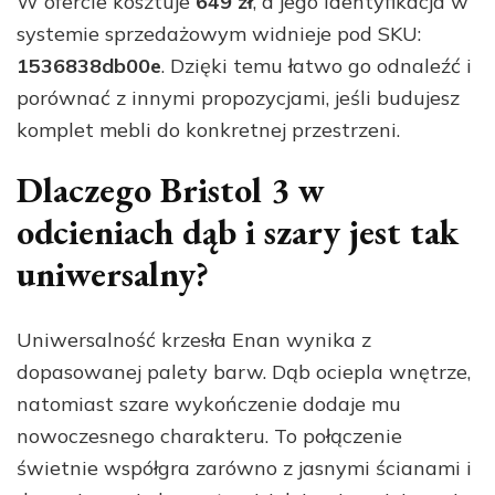
W ofercie kosztuje
649 zł
, a jego identyfikacja w
systemie sprzedażowym widnieje pod SKU:
1536838db00e
. Dzięki temu łatwo go odnaleźć i
porównać z innymi propozycjami, jeśli budujesz
komplet mebli do konkretnej przestrzeni.
Dlaczego Bristol 3 w
odcieniach dąb i szary jest tak
uniwersalny?
Uniwersalność krzesła Enan wynika z
dopasowanej palety barw. Dąb ociepla wnętrze,
natomiast szare wykończenie dodaje mu
nowoczesnego charakteru. To połączenie
świetnie współgra zarówno z jasnymi ścianami i