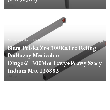
Akcesoria do mebli
Produkt
Blum Polska Zr4.300Rs.Ere Reling
Podłużny Merivobox
Długość=300Mm Lewy+Prawy Szary
Indium Mat 136882