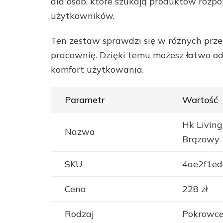
dla osób, które szukają produktów rozp
użytkowników.
Ten zestaw sprawdzi się w różnych przest
pracownię. Dzięki temu możesz łatwo od
komfort użytkowania.
Parametr
Wartość
Hk Livin
Nazwa
Brązowy
SKU
4ae2f1ed
Cena
228 zł
Rodzaj
Pokrowce