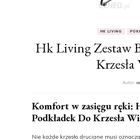
HK LIVING
POK
Hk Living Zestaw 
Krzesła
Autor:
a
Komfort w zasięgu ręki:
Podkładek Do Krzesła W
Nie każde krzesło druciane musi oznacza