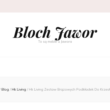
Bloch Jawor
To są meble u Jawora
/
Blog
/
Hk Living
/
Hk Living Zestaw Brązowych Podkładek Do Krzes