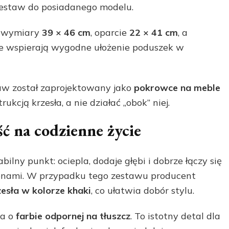
zestaw do posiadanego modelu.
a wymiary
39 × 46 cm
, oparcie
22 × 41 cm
, a
cje wspierają wygodne ułożenie poduszek w
aw został zaprojektowany jako
pokrowce na meble
ukcją krzesła, a nie działać „obok” niej.
ć na codzienne życie
ilny punkt: ociepla, dodaje głębi i dobrze łączy się
 tonami. W przypadku tego zestawu producent
zesła w kolorze khaki
, co ułatwia dobór stylu.
ja o
farbie odpornej na tłuszcz
. To istotny detal dla