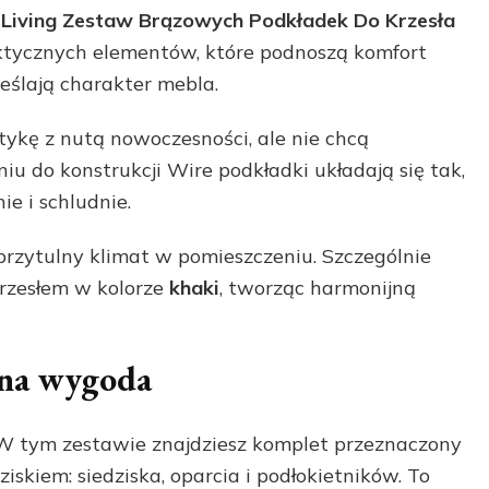
 Living Zestaw Brązowych Podkładek Do Krzesła
raktycznych elementów, które podnoszą komfort
eślają charakter mebla.
etykę z nutą nowoczesności, ale nie chcą
u do konstrukcji Wire podkładki układają się tak,
ie i schludnie.
 przytulny klimat w pomieszczeniu. Szczególnie
krzesłem w kolorze
khaki
, tworząc harmonijną
jna wygoda
. W tym zestawie znajdziesz komplet przeznaczony
iskiem: siedziska, oparcia i podłokietników. To