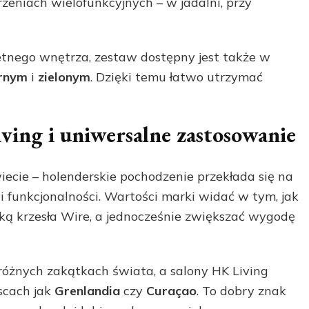
trzeniach wielofunkcyjnych – w jadalni, przy
etnego wnętrza, zestaw dostępny jest także w
rnym
i
zielonym
. Dzięki temu łatwo utrzymać
ving i uniwersalne zastosowanie
ecie – holenderskie pochodzenie przekłada się na
i funkcjonalności. Wartości marki widać w tym, jak
ką krzesła Wire, a jednocześnie zwiększać wygodę
óżnych zakątkach świata, a salony HK Living
scach jak
Grenlandia
czy
Curaçao
. To dobry znak