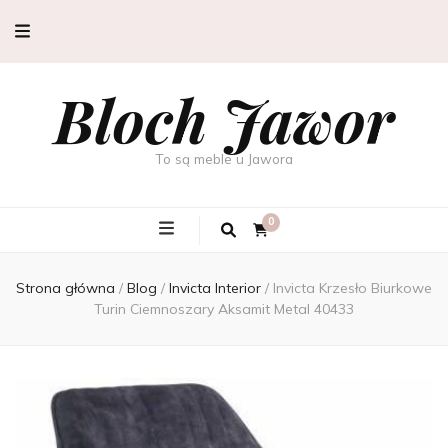
Bloch Jawor
To są meble u Jawora
0
Strona główna
/
Blog
/
Invicta Interior
/
Invicta Krzesło Biurkowe
Turin Ciemnoszary Aksamit Metal 40433