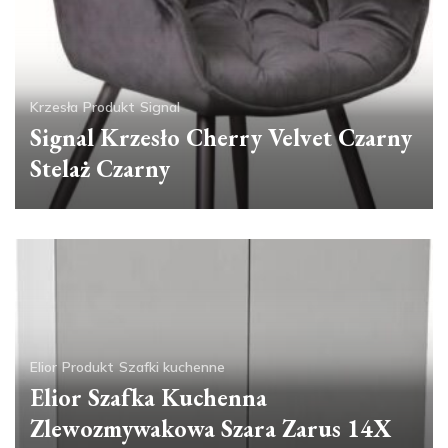
Krzesła
Produkt
Signal
Signal Krzesło Cherry Velvet Czarny
Stelaż Czarny
Elior
Produkt
Szafki kuchenne
Elior Szafka Kuchenna
Zlewozmywakowa Szara Zarus 14X