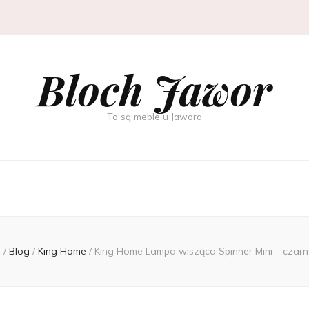
Bloch Jawor
To są meble u Jawora
a
/
Blog
/
King Home
/
King Home Lampa wisząca Spinner Mini – czar