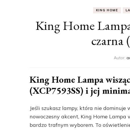
KING HOME
L
King Home Lampa 
czarna
Autor:
a
King Home Lampa wisząca
(XCP7593SS) i jej minima
Jeśli szukasz lampy, która nie dominuje
nowoczesny akcent, King Home Lampa w
bardzo trafnym wyborem. To oświetleni