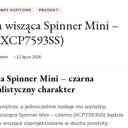
AMPY SUFITOWE
PRODUKT
wisząca Spinner Mini –
 (XCP7593SS)
dmin
w
12 lipca 2026
 Spinner Mini – czarna
listyczny charakter
 wnętrza, a jednocześnie nadaje mu wyraźny,
isząca Spinner Mini – czarna (XCP7593SS) będzie
e wiszące zaprojektowane w duchu prostoty: