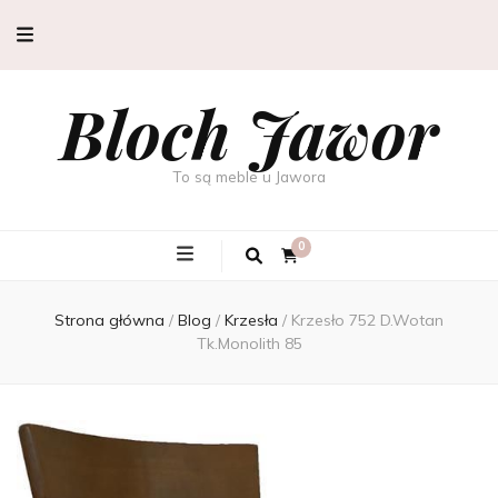
Bloch Jawor
To są meble u Jawora
0
Strona główna
/
Blog
/
Krzesła
/
Krzesło 752 D.Wotan
Tk.Monolith 85