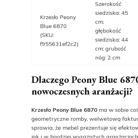
Szerokość
siedziska: 45
Krzesło Peony
cm;
Blue 6870
głębokość
(SKU:
siedziska: 44
f955631ef2c2)
cm; grubość
nóg: 2 cm
Dlaczego Peony Blue 687
nowoczesnych aranżacji?
Krzesło Peony Blue 6870
ma w sobie coś
geometryczne romby, welwetową fakturę
sprawia, że mebel prezentuje się efekto
jak i w bardziej wyrazistych aranżacjach