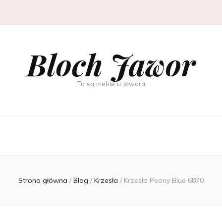
Bloch Jawor
To są meble u Jawora
Strona główna
/
Blog
/
Krzesła
/
Krzesło Peony Blue 6870