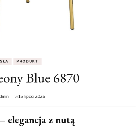
ESŁA
PRODUKT
eony Blue 6870
dmin
w
15 lipca 2026
– elegancja z nutą