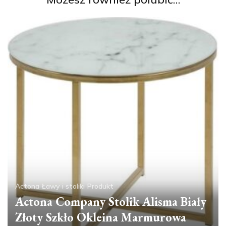
Actona
Ławy i stoliki
Produkt
Actona Company Stolik Alisma Biały
Złoty Szkło Okleina Marmurowa