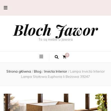
Bloch Jawor
To są meble u Jawora
0
Strona główna
/
Blog
/
Invicta Interior
/
Lampa Invicta Interior
Lampa Stołowa Euphoria Ii Beżowa 39247