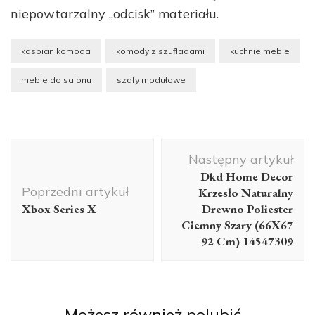
niepowtarzalny „odcisk” materiału.
kaspian komoda
komody z szufladami
kuchnie meble
meble do salonu
szafy modułowe
Nawigacja
Następny artykuł
wpisu
Dkd Home Decor
Poprzedni artykuł
Krzesło Naturalny
Xbox Series X
Drewno Poliester
Ciemny Szary (66X67
92 Cm) 14547309
Możesz również polubić…