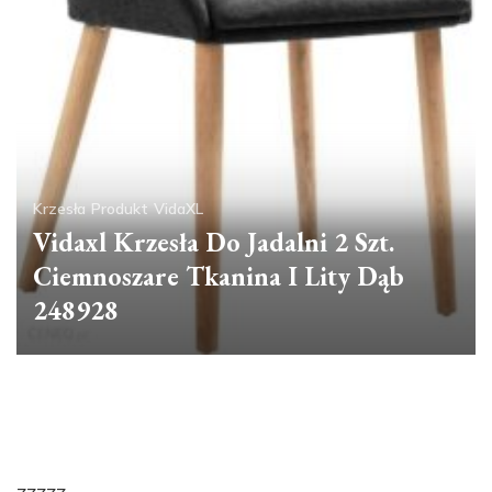
Krzesła
Produkt
VidaXL
Vidaxl Krzesła Do Jadalni 2 Szt.
Ciemnoszare Tkanina I Lity Dąb
248928
zzzzz