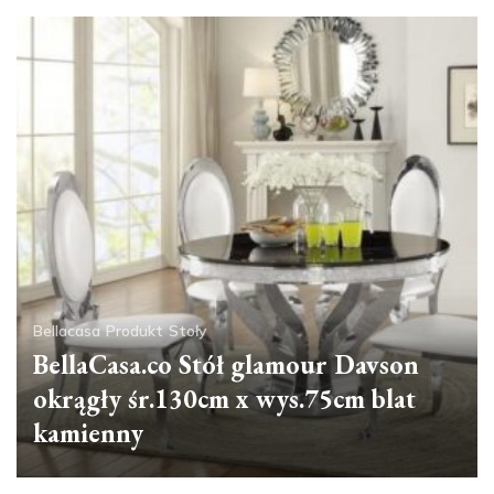
Bellacasa
Produkt
Stoły
BellaCasa.co Stół glamour Davson
okrągły śr.130cm x wys.75cm blat
kamienny