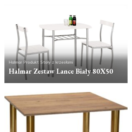
Halmar
Produkt
Stoły z krzesłami
Halmar Zestaw Lance Biały 80X50