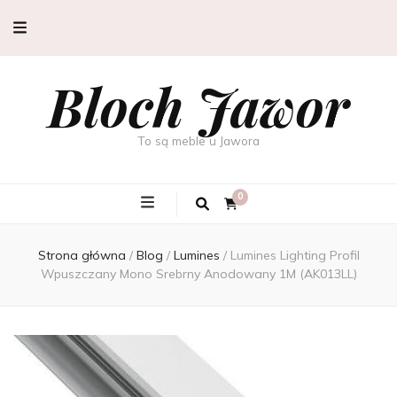
Bloch Jawor
To są meble u Jawora
0
Strona główna
/
Blog
/
Lumines
/
Lumines Lighting Profil
Wpuszczany Mono Srebrny Anodowany 1M (AK013LL)