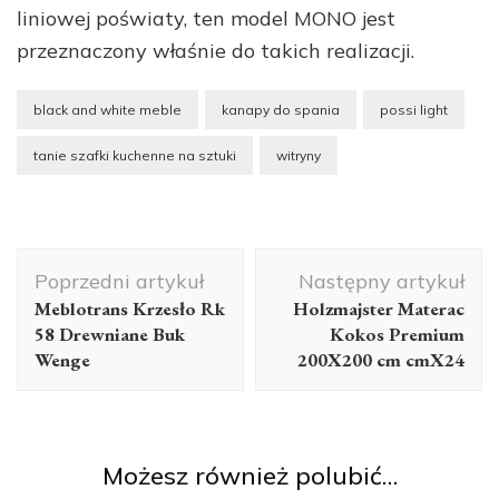
liniowej poświaty, ten model MONO jest
przeznaczony właśnie do takich realizacji.
black and white meble
kanapy do spania
possi light
tanie szafki kuchenne na sztuki
witryny
Nawigacja
Poprzedni artykuł
Następny artykuł
wpisu
Meblotrans Krzesło Rk
Holzmajster Materac
58 Drewniane Buk
Kokos Premium
Wenge
200X200 cm cmX24
Możesz również polubić…