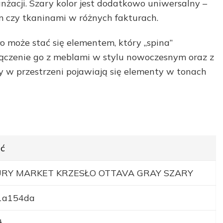
anżacji. Szary kolor jest dodatkowo uniwersalny –
 czy tkaninami w różnych fakturach.
sło może stać się elementem, który „spina”
łączenie go z meblami w stylu nowoczesnym oraz z
y w przestrzeni pojawiają się elementy w tonach
ć
RY MARKET KRZESŁO OTTAVA GRAY SZARY
1a154da
ł