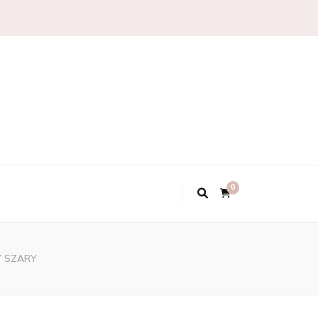
0
Y SZARY