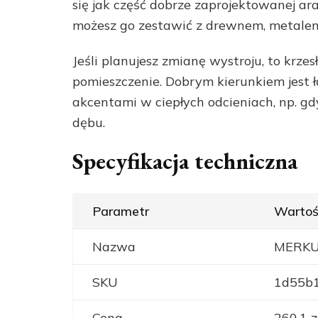
się jak część dobrze zaprojektowanej ar
możesz go zestawić z drewnem, metalem
Jeśli planujesz zmianę wystroju, to krze
pomieszczenie. Dobrym kierunkiem jest 
akcentami w ciepłych odcieniach, np. gd
dębu.
Specyfikacja techniczna
Parametr
Wartoś
Nazwa
MERKU
SKU
1d55b
Cena
260,1 z