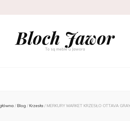
Bloch Jawor
To są meble u Jawora
 główna
/
Blog
/
Krzesła
/
MERKURY MARKET KRZESŁO OTTAVA GRA