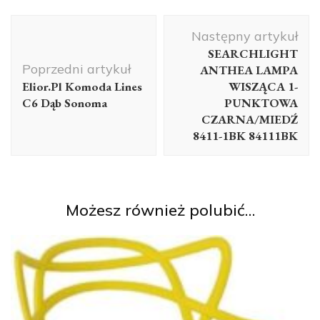
Nawigacja
Następny artykuł
wpisu
SEARCHLIGHT
Poprzedni artykuł
ANTHEA LAMPA
Elior.Pl Komoda Lines
WISZĄCA 1-
C6 Dąb Sonoma
PUNKTOWA
CZARNA/MIEDŹ
8411-1BK 84111BK
Możesz również polubić…