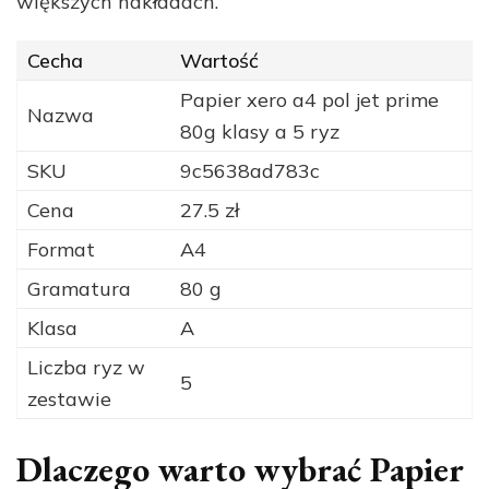
większych nakładach.
Cecha
Wartość
Papier xero a4 pol jet prime
Nazwa
80g klasy a 5 ryz
SKU
9c5638ad783c
Cena
27.5 zł
Format
A4
Gramatura
80 g
Klasa
A
Liczba ryz w
5
zestawie
Dlaczego warto wybrać Papier