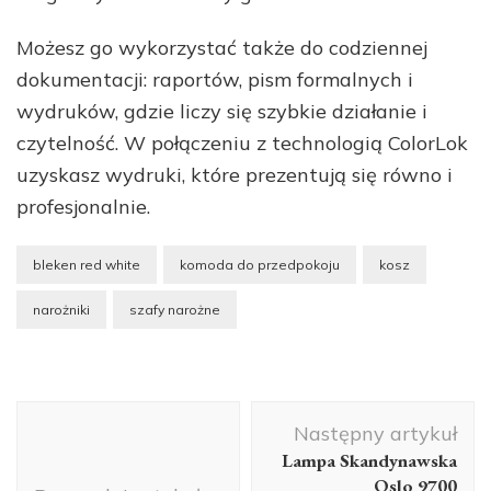
Możesz go wykorzystać także do codziennej
dokumentacji: raportów, pism formalnych i
wydruków, gdzie liczy się szybkie działanie i
czytelność. W połączeniu z technologią ColorLok
uzyskasz wydruki, które prezentują się równo i
profesjonalnie.
bleken red white
komoda do przedpokoju
kosz
narożniki
szafy narożne
Nawigacja
Następny artykuł
wpisu
Lampa Skandynawska
Oslo 9700