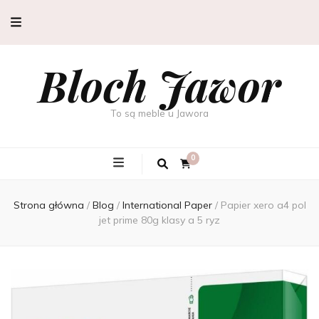
Bloch Jawor
To są meble u Jawora
0
Strona główna
/
Blog
/
International Paper
/
Papier xero a4 pol
jet prime 80g klasy a 5 ryz