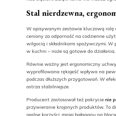
Stal nierdzewna, ergonom
W opisywanym zestawie kluczową rolę
ceniony za odporność na codzienne użytk
wilgocią i składnikami spożywczymi. W 
w kuchni – noże są gotowe do działania,
Równie ważny jest ergonomiczny uchwyt
wyprofilowana rękojeść wpływa na pewn
podczas dłuższych przygotowań. W efekc
ostrza stabilniejsze.
Producent zastosował też pokrycie
nie 
przywieranie krojonych produktów. To d
realne korzyści: mniej bałaganu na blac