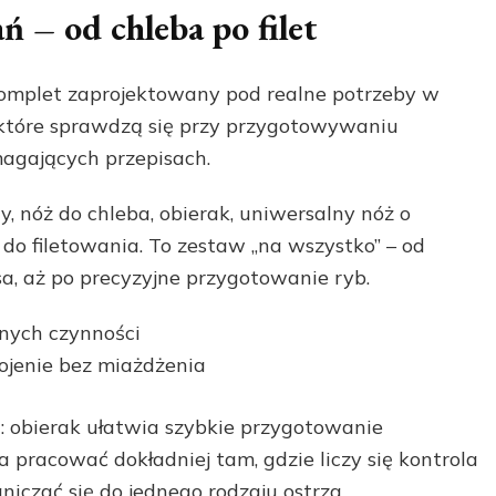
ń – od chleba po filet
komplet zaprojektowany pod realne potrzeby w
, które sprawdzą się przy przygotowywaniu
magających przepisach.
 nóż do chleba, obierak, uniwersalny nóż o
o filetowania. To zestaw „na wszystko” – od
a, aż po precyzyjne przygotowanie ryb.
nnych czynności
rojenie bez miażdżenia
i: obierak ułatwia szybkie przygotowanie
 pracować dokładniej tam, gdzie liczy się kontrola
niczać się do jednego rodzaju ostrza.