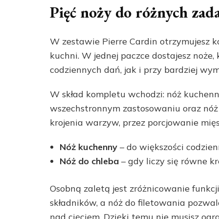
Pięć noży do różnych zada
W zestawie Pierre Cardin otrzymujesz 
kuchni. W jednej paczce dostajesz noże
codziennych dań, jak i przy bardziej wy
W skład kompletu wchodzi: nóż kuchenny,
wszechstronnym zastosowaniu oraz nóż d
krojenia warzyw, przez porcjowanie mięs
Nóż kuchenny
– do większości codzie
Nóż do chleba
– gdy liczy się równe k
Osobną zaletą jest zróżnicowanie funkcj
składników, a nóż do filetowania pozwala
nad cięciem. Dzięki temu nie musisz ogra