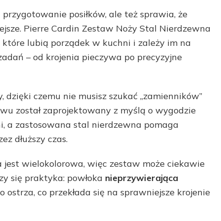
 przygotowanie posiłków, ale też sprawia, że
iejsze. Pierre Cardin Zestaw Noży Stal Nierdzewna
 które lubią porządek w kuchni i zależy im na
adań – od krojenia pieczywa po precyzyjne
y, dzięki czemu nie musisz szukać „zamienników”
awu został zaprojektowany z myślą o wygodzie
ni, a zastosowana stal nierdzewna pomaga
ez dłuższy czas.
a jest wielokolorowa, więc zestaw może ciekawie
czy się praktyka: powłoka
nieprzywierająca
o ostrza, co przekłada się na sprawniejsze krojenie