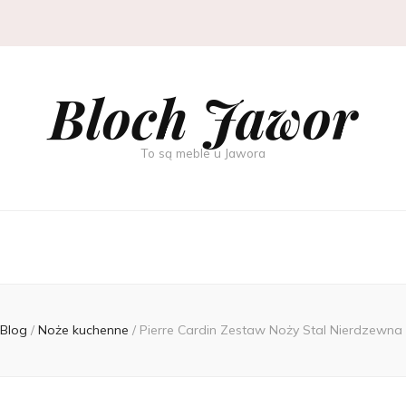
Bloch Jawor
To są meble u Jawora
Blog
/
Noże kuchenne
/
Pierre Cardin Zestaw Noży Stal Nierdzewna 