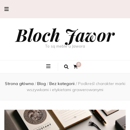
Bloch Jawor
To są meble u Jawora
0
Strona główna
/
Blog
/
Bez kategorii
/
Podkreśl charakter marki
wszywkami i etykietami grawerowanymi