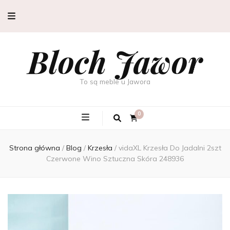
Bloch Jawor
To są meble u Jawora
0
Strona główna
/
Blog
/
Krzesła
/
vidaXL Krzesła Do Jadalni 2szt
Czerwone Wino Sztuczna Skóra 248936