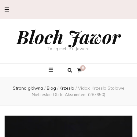
Bloch Jawor
To są meble u Jawora
0
Strona główna
/
Blog
/
Krzesła
/
Vidaxl Krzesło Stołowe
Niebieskie Obite Aksamitem (287950)