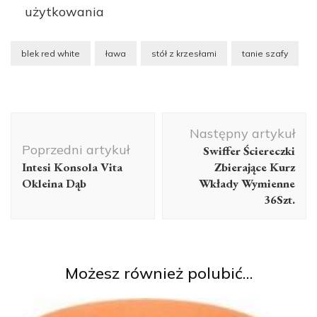
użytkowania
blek red white
ława
stół z krzesłami
tanie szafy
Nawigacja
Następny artykuł
wpisu
Poprzedni artykuł
Swiffer Ściereczki
Intesi Konsola Vita
Zbierające Kurz
Okleina Dąb
Wkłady Wymienne
36Szt.
Możesz również polubić…