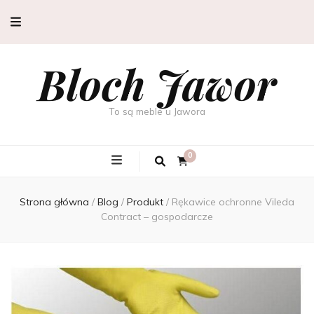
Bloch Jawor
To są meble u Jawora
0
Strona główna
/
Blog
/
Produkt
/
Rękawice ochronne Vileda
Contract – gospodarcze