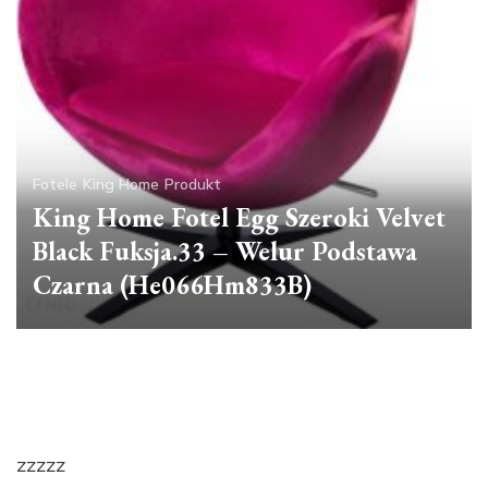
Fotele
King Home
Produkt
King Home Fotel Egg Szeroki Velvet
Black Fuksja.33 – Welur Podstawa
Czarna (He066Hm833B)
zzzzz