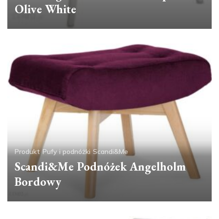
Olive White
Produkt
Pufy i podnóżki
Scandi&Me
Scandi&Me Podnóżek Angelholm
Bordowy