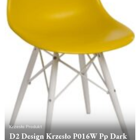
Krzesła
Produkt
D2 Design Krzesło P016W Pp Dark