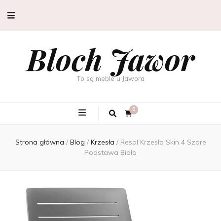
Bloch Jawor
To są meble u Jawora
0
Strona główna
/
Blog
/
Krzesła
/
Resol Krzesło Skin 4 Szare
Podstawa Biała