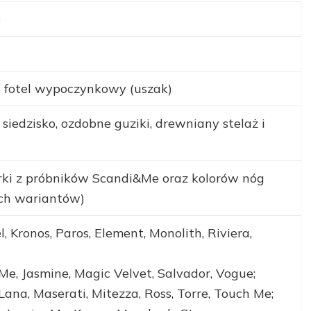
b
 fotel wypoczynkowy (uszak)
siedzisko, ozdobne guziki, drewniany stelaż i
ki z próbników Scandi&Me oraz kolorów nóg
ch wariantów)
l, Kronos, Paros, Element, Monolith, Riviera,
 Me, Jasmine, Magic Velvet, Salvador, Vogue;
 Lana, Maserati, Mitezza, Ross, Torre, Touch Me;