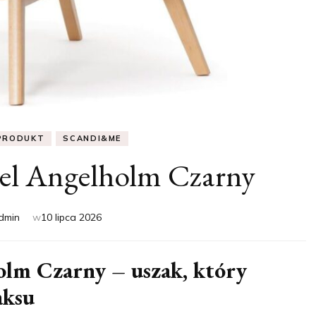
PRODUKT
SCANDI&ME
el Angelholm Czarny
dmin
w
10 lipca 2026
lm Czarny – uszak, który
aksu