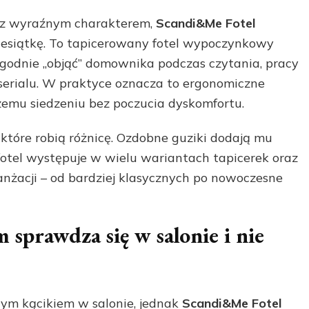
ę z wyraźnym charakterem,
Scandi&Me Fotel
iesiątkę. To tapicerowany fotel wypoczynkowy
godnie „objąć” domownika podczas czytania, pracy
 serialu. W praktyce oznacza to ergonomiczne
szemu siedzeniu bez poczucia dyskomfortu.
które robią różnicę. Ozdobne guziki dodają mu
 fotel występuje w wielu wariantach tapicerek oraz
anżacji – od bardziej klasycznych po nowoczesne
sprawdza się w salonie i nie
lnym kącikiem w salonie, jednak
Scandi&Me Fotel