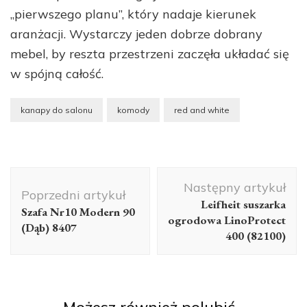
„pierwszego planu”, który nadaje kierunek
aranżacji. Wystarczy jeden dobrze dobrany
mebel, by reszta przestrzeni zaczęła układać się
w spójną całość.
kanapy do salonu
komody
red and white
Nawigacja
Następny artykuł
wpisu
Poprzedni artykuł
Leifheit suszarka
Szafa Nr10 Modern 90
ogrodowa LinoProtect
(Dąb) 8407
400 (82100)
Możesz również polubić…