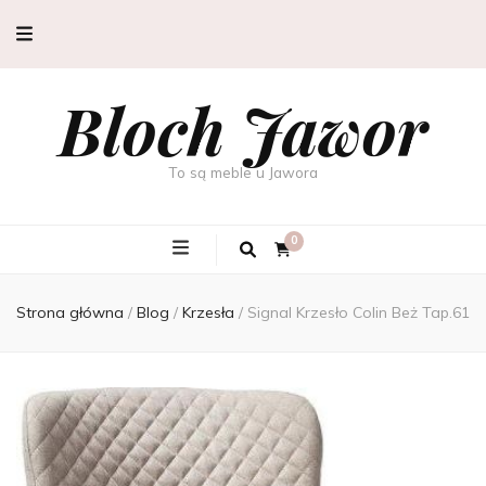
Bloch Jawor
To są meble u Jawora
0
Strona główna
/
Blog
/
Krzesła
/
Signal Krzesło Colin Beż Tap.61