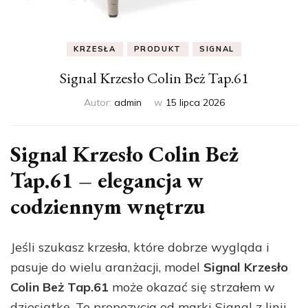
KRZESŁA
PRODUKT
SIGNAL
Signal Krzesło Colin Beż Tap.61
Autor:
admin
w
15 lipca 2026
Signal Krzesło Colin Beż
Tap.61 – elegancja w
codziennym wnętrzu
Jeśli szukasz krzesła, które dobrze wygląda i
pasuje do wielu aranżacji, model
Signal Krzesło
Colin Beż Tap.61
może okazać się strzałem w
dziesiątkę. To propozycja od marki Signal z linii