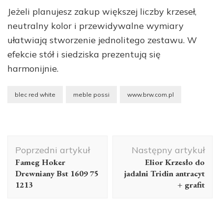
Jeżeli planujesz zakup większej liczby krzeseł,
neutralny kolor i przewidywalne wymiary
ułatwiają stworzenie jednolitego zestawu. W
efekcie stół i siedziska prezentują się
harmonijnie.
blec red white
meble possi
www.brw.com.pl
Nawigacja
Poprzedni artykuł
Następny artykuł
wpisu
Fameg Hoker
Elior Krzesło do
Drewniany Bst 1609 75
jadalni Tridin antracyt
1213
+ grafit