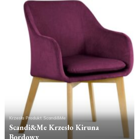
Krzesła
Produkt
Scandi&Me
Scandi&Me Krzesło Kiruna
Bordowy