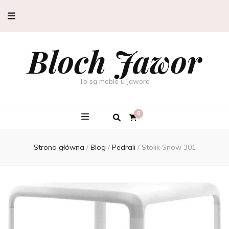
Bloch Jawor
To są meble u Jawora
0
Strona główna
/
Blog
/
Pedrali
/
Stolik Snow 301