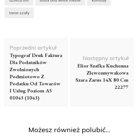
azteca trio
black and white meble
komody
tanie szafy
Nawigacja
Poprzedni artykuł
wpisu
Typograf Druk Faktura
Następny artykuł
Dla Podatników
Elior Szafka Kuchenna
Zwolnionych
Zlewozmywakowa
Podmiotowo Z
Szara Zarus 14X 80 Cm
Podatku Od Towarów
22277
I Uslug Poziom A5
01043 (1043)
Możesz również polubić…