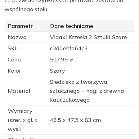
co pozwala szybko skompletować zestaw do
wspólnego stołu.
Parametr
Dane techniczne
Nazwa
Vidaxl Krzesła 2 Sztuki Szare
SKU
c3d0ebfa64c3
Cena
507.99 zł
Kolor
Szary
Siedzisko z tworzywa
Materiał
sztucznego + nogi z drewna
kauczukowego
Wymiary
(szer. x gł. x
46,5 x 47,5 x 83 cm
wys.)