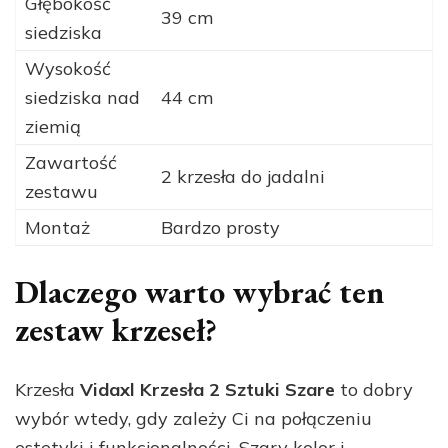
Głębokość
39 cm
siedziska
Wysokość
siedziska nad
44 cm
ziemią
Zawartość
2 krzesła do jadalni
zestawu
Montaż
Bardzo prosty
Dlaczego warto wybrać ten
zestaw krzeseł?
Krzesła
Vidaxl Krzesła 2 Sztuki Szare
to dobry
wybór wtedy, gdy zależy Ci na połączeniu
estetyki i funkcjonalności. Szary kolor i