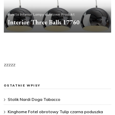
Invicta Interior
Lampy sufitowe
Produkt
Interior Three Balls 17760
zzzzz
OSTATNIE WPISY
Stolik Nardi Doga Tabacco
Kinghome Fotel obrotowy Tulip czarna poduszka