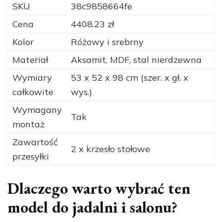
SKU
38c9858664fe
Cena
4408.23 zł
Kolor
Różowy i srebrny
Materiał
Aksamit, MDF, stal nierdzewna
Wymiary
53 x 52 x 98 cm (szer. x gł. x
całkowite
wys.)
Wymagany
Tak
montaż
Zawartość
2 x krzesło stołowe
przesyłki
Dlaczego warto wybrać ten
model do jadalni i salonu?