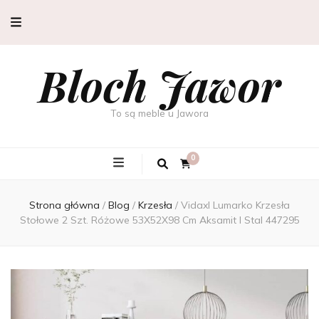
Bloch Jawor
To są meble u Jawora
0
Strona główna
/
Blog
/
Krzesła
/
Vidaxl Lumarko Krzesła
Stołowe 2 Szt. Różowe 53X52X98 Cm Aksamit I Stal 447295