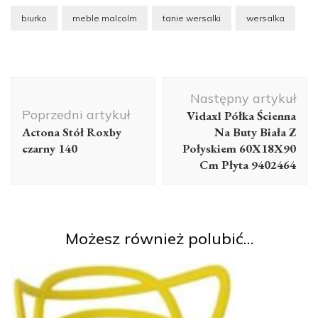
biurko
meble malcolm
tanie wersalki
wersalka
Nawigacja
Następny artykuł
wpisu
Poprzedni artykuł
Vidaxl Półka Ścienna
Actona Stół Roxby
Na Buty Biała Z
czarny 140
Połyskiem 60X18X90
Cm Płyta 9402464
Możesz również polubić…