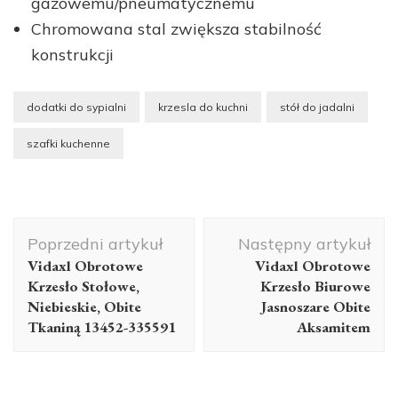
gazowemu/pneumatycznemu
Chromowana stal zwiększa stabilność
konstrukcji
dodatki do sypialni
krzesla do kuchni
stół do jadalni
szafki kuchenne
Nawigacja
Poprzedni artykuł
Następny artykuł
wpisu
Vidaxl Obrotowe
Vidaxl Obrotowe
Krzesło Stołowe,
Krzesło Biurowe
Niebieskie, Obite
Jasnoszare Obite
Tkaniną 13452-335591
Aksamitem