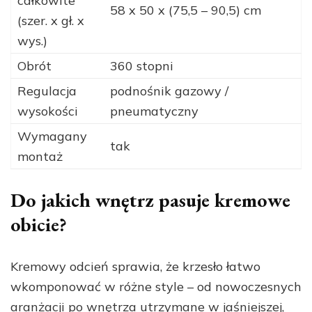
całkowite
58 x 50 x (75,5 – 90,5) cm
(szer. x gł. x
wys.)
Obrót
360 stopni
Regulacja
podnośnik gazowy /
wysokości
pneumatyczny
Wymagany
tak
montaż
Do jakich wnętrz pasuje kremowe
obicie?
Kremowy odcień sprawia, że krzesło łatwo
wkomponować w różne style – od nowoczesnych
aranżacji po wnętrza utrzymane w jaśniejszej,