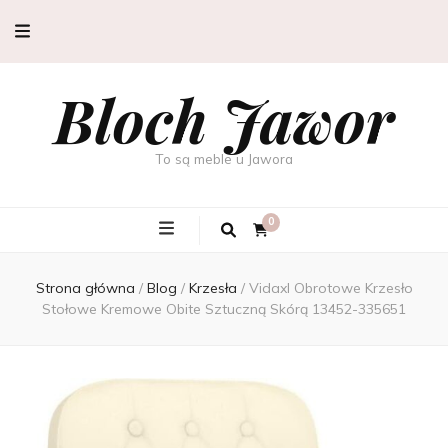
Bloch Jawor
To są meble u Jawora
0
Strona główna
/
Blog
/
Krzesła
/
Vidaxl Obrotowe Krzesło
Stołowe Kremowe Obite Sztuczną Skórą 13452-335651