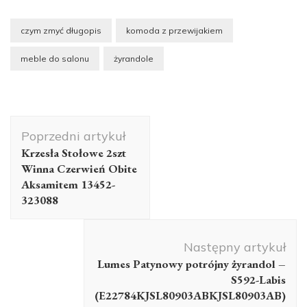
czym zmyć długopis
komoda z przewijakiem
meble do salonu
żyrandole
Nawigacja
Poprzedni artykuł
wpisu
Krzesła Stołowe 2szt
Winna Czerwień Obite
Aksamitem 13452-
323088
Następny artykuł
Lumes Patynowy potrójny żyrandol –
S592-Labis
(E22784KJSL80903ABKJSL80903AB)