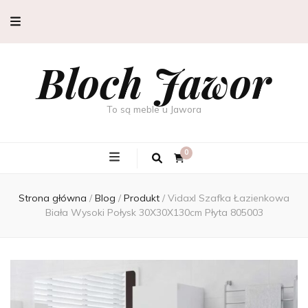
Bloch Jawor
To są meble u Jawora
0
Strona główna
/
Blog
/
Produkt
/
Vidaxl Szafka Łazienkowa
Biała Wysoki Połysk 30X30X130cm Płyta 805003