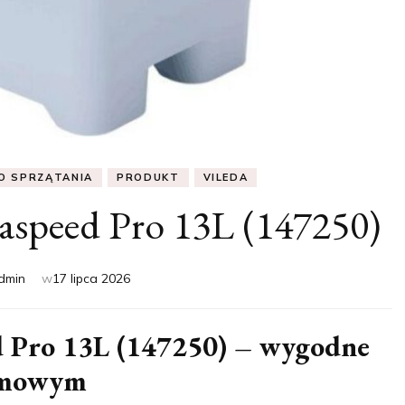
O SPRZĄTANIA
PRODUKT
VILEDA
aspeed Pro 13L (147250)
dmin
w
17 lipca 2026
d Pro 13L (147250) – wygodne
temowym