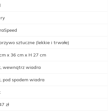
l
ary
traSpeed
rzywo sztuczne (lekkie i trwałe)
cm x 36 cm x H 27 cm
, wewnątrz wiadra
, pod spodem wiadra
k
47 zł