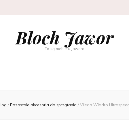
Bloch Jawor
To są meble u Jawora
Blog
/
Pozostałe akcesoria do sprzątania
/
Vileda Wiadro Ultraspeed