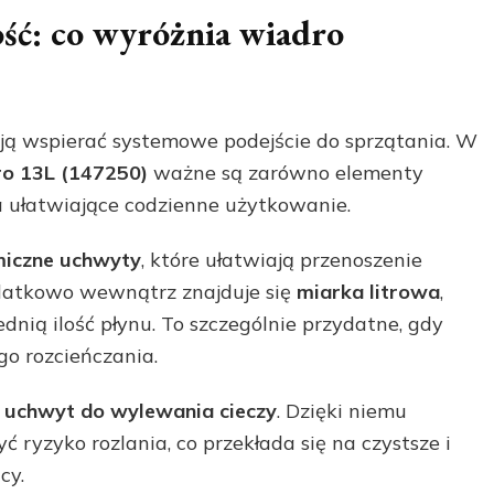
ść: co wyróżnia wiadro
ają wspierać systemowe podejście do sprzątania. W
ro 13L (147250)
ważne są zarówno elementy
a ułatwiające codzienne użytkowanie.
iczne uchwyty
, które ułatwiają przenoszenie
odatkowo wewnątrz znajduje się
miarka litrowa
,
dnią ilość płynu. To szczególnie przydatne, gdy
go rozcieńczania.
y
uchwyt do wylewania cieczy
. Dzięki niemu
 ryzyko rozlania, co przekłada się na czystsze i
cy.