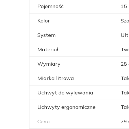
Pojemność
15 
Kolor
Sz
System
Ul
Materiał
Two
Wymiary
28 
Miarka litrowa
Tak
Uchwyt do wylewania
Tak
Uchwyty ergonomiczne
Ta
Cena
79.