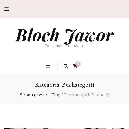
Bloch Jawor
To są meble u Jawora
0
Kategoria:
Bez kategorii
Strona główna
/
Blog
/
Bez kategorii
(Strona 2)