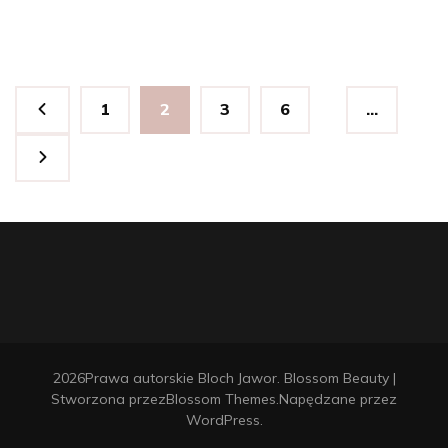
Stronicowanie
Strona
Strona
Strona
Strona
1
2
3
6
…
wpisów
2026Prawa autorskie
Bloch Jawor
.
Blossom Beauty |
Stworzona przez
Blossom Themes
.Napędzane przez
WordPress
.