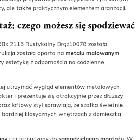
uty, ale także praktycznym elementem aranżacji.
taż: czego możesz się spodziewać
Bx 2115 Rustykalny Brąz10078 została
trukcja została oparta na
metalu malowanym
zy estetykę z odpornością na codzienne
żej utrzymać wygląd elementów metalowych.
ter i prezentuje się atrakcyjnie przez dłuższy
z loftowy styl sprawiają, że szafka świetnie
 bardziej klasycznych wnętrzach z domieszką
any
i przeznaczony do
samodzielnego montażu
. W