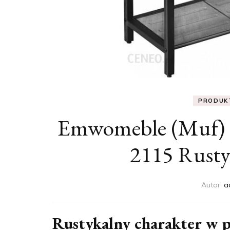
PRODUK
Emwomeble (Muf) 
2115 Rusty
Autor:
a
Rustykalny charakter w p