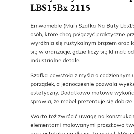
LBS15Bx 2115
Emwomeble (Muf) Szafka Na Buty Lbs15
osób, które chcą połączyć praktyczne 
wyróżnia się rustykalnym brązem oraz lo
się w aranżacje, gdzie liczy się klimat
industrialne detale.
Szafka powstała z myślą o codziennym
porządek, a jednocześnie pozwala wye
estetyczny. Dodatkowo matowe wykończe
sprawia, że mebel prezentuje się dobr
Warto też zwrócić uwagę na konstrukcję
elementami malowanymi proszkowo twor
oraz estetykę na dłużej. To mebel, który