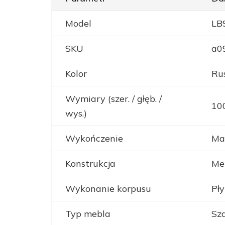
Model
LB
SKU
a0
Kolor
Ru
Wymiary (szer. / głęb. /
100
wys.)
Wykończenie
Ma
Konstrukcja
Me
Wykonanie korpusu
Pły
Typ mebla
Sz