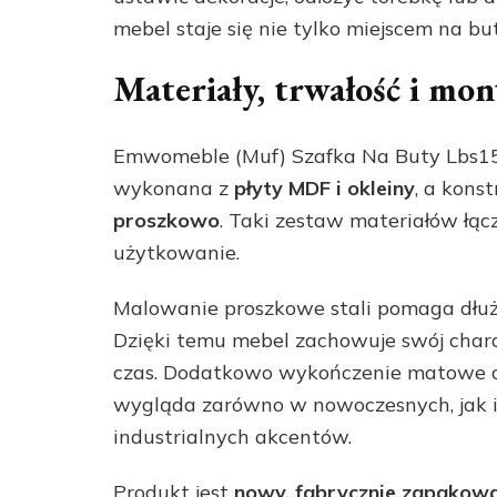
mebel staje się nie tylko miejscem na b
Materiały, trwałość i mon
Emwomeble (Muf) Szafka Na Buty Lbs15
wykonana z
płyty MDF i okleiny
, a kons
proszkowo
. Taki zestaw materiałów łąc
użytkowanie.
Malowanie proszkowe stali pomaga dłu
Dzięki temu mebel zachowuje swój charak
czas. Dodatkowo wykończenie matowe ora
wygląda zarówno w nowoczesnych, jak i
industrialnych akcentów.
Produkt jest
nowy, fabrycznie zapakow