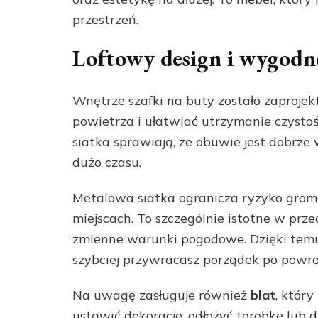
przestrzeń.
Loftowy design i wygodne
Wnętrze szafki na buty zostało zaproj
powietrza i ułatwiać utrzymanie czysto
siatka sprawiają, że obuwie jest dobrz
dużo czasu.
Metalowa siatka ogranicza ryzyko groma
miejscach. To szczególnie istotne w prz
zmienne warunki pogodowe. Dzięki temu
szybciej przywracasz porządek po powro
Na uwagę zasługuje również
blat
, któr
ustawić dekoracje, odłożyć torebkę lub