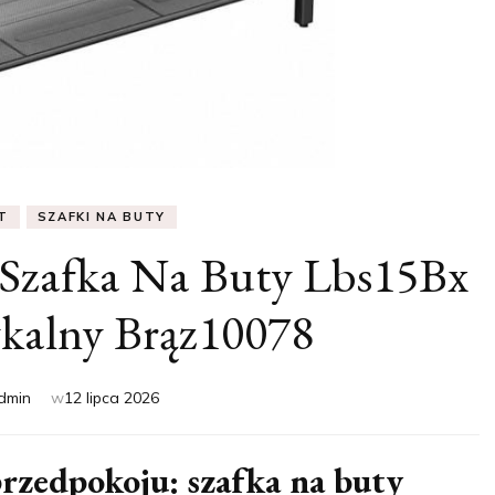
T
SZAFKI NA BUTY
Szafka Na Buty Lbs15Bx
kalny Brąz10078
dmin
w
12 lipca 2026
rzedpokoju: szafka na buty