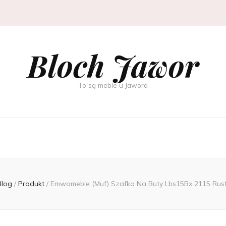
Bloch Jawor
To są meble u Jawora
Blog
/
Produkt
/
Emwomeble (Muf) Szafka Na Buty Lbs15Bx 2115 Rus