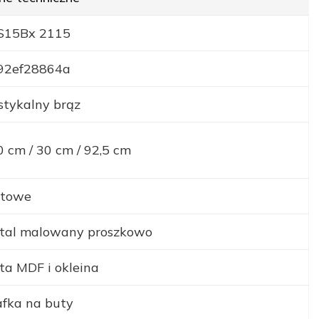
S15Bx 2115
92ef28864a
stykalny brąz
 cm / 30 cm / 92,5 cm
towe
tal malowany proszkowo
ta MDF i okleina
afka na buty