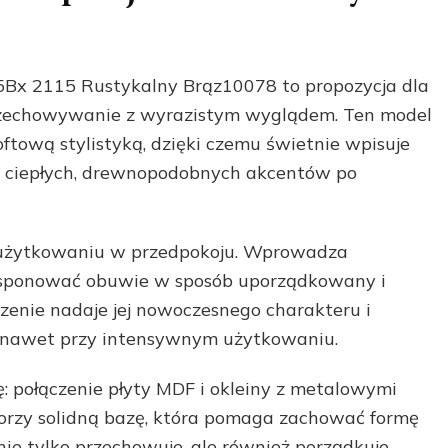
Bx 2115 Rustykalny Brąz10078 to propozycja dla
przechowywanie z wyrazistym wyglądem. Ten model
ftową stylistyką, dzięki czemu świetnie wpisuje
: od ciepłych, drewnopodobnych akcentów po
 użytkowaniu w przedpokoju. Wprowadza
ksponować obuwie w sposób uporządkowany i
nie nadaje jej nowoczesnego charakteru i
ze nawet przy intensywnym użytkowaniu.
: połączenie płyty MDF i okleiny z metalowymi
zy solidną bazę, która pomaga zachować formę
 nie tylko przechowuje, ale również porządkuje