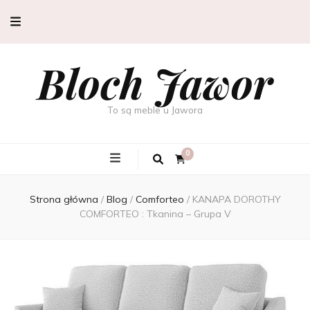
Bloch Jawor
To są meble u Jawora
0
Strona główna
/
Blog
/
Comforteo
/
KANAPA DOROTHY
COMFORTEO : Tkanina – Grupa V