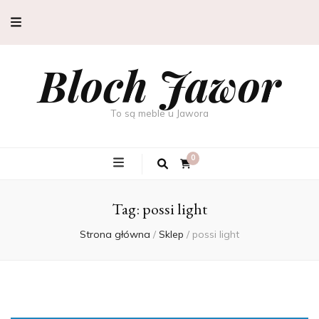
Bloch Jawor
To są meble u Jawora
0
Tag:
possi light
Strona główna
/
Sklep
/
possi light