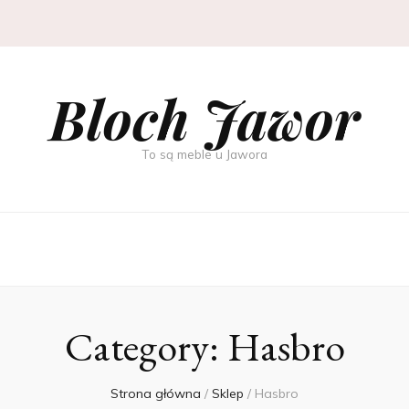
Bloch Jawor
To są meble u Jawora
Category:
Hasbro
Strona główna
/
Sklep
/
Hasbro