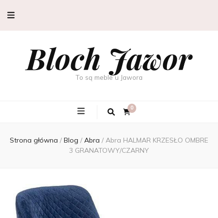
Bloch Jawor
To są meble u Jawora
0
Strona główna
/
Blog
/
Abra
/
Abra HALMAR KRZESŁO OMBRE
3 GRANATOWY/CZARNY