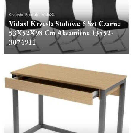
Krzesła
Produkt
VidaXL
Vidaxl Krzesła Stołowe 6 Szt Czarne
53X52X98 Cm Aksamitne 13452-
3074911