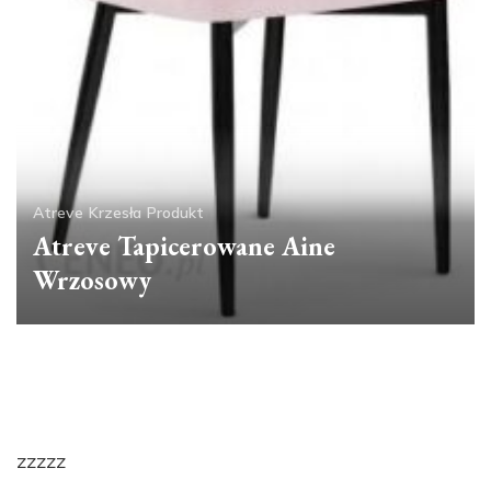
Atreve
Krzesła
Produkt
Atreve Tapicerowane Aine
Wrzosowy
zzzzz