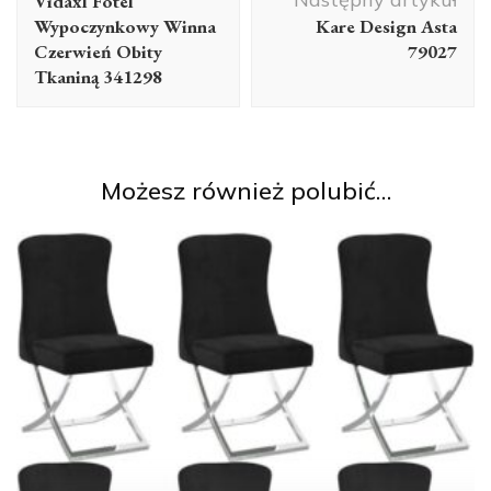
Vidaxl Fotel
Wypoczynkowy Winna
Kare Design Asta
Czerwień Obity
79027
Tkaniną 341298
Możesz również polubić…