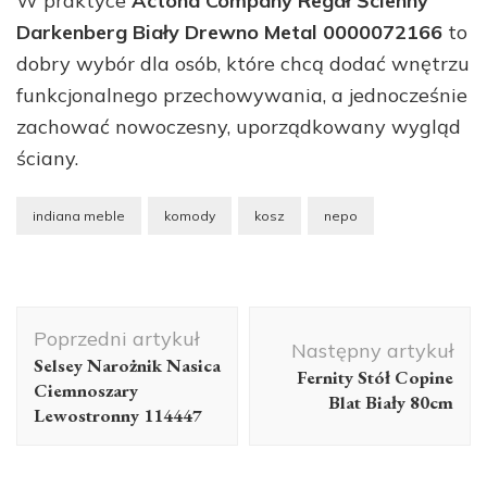
W praktyce
Actona Company Regał Ścienny
Darkenberg Biały Drewno Metal 0000072166
to
dobry wybór dla osób, które chcą dodać wnętrzu
funkcjonalnego przechowywania, a jednocześnie
zachować nowoczesny, uporządkowany wygląd
ściany.
indiana meble
komody
kosz
nepo
Nawigacja
Poprzedni artykuł
wpisu
Następny artykuł
Selsey Narożnik Nasica
Fernity Stół Copine
Ciemnoszary
Blat Biały 80cm
Lewostronny 114447