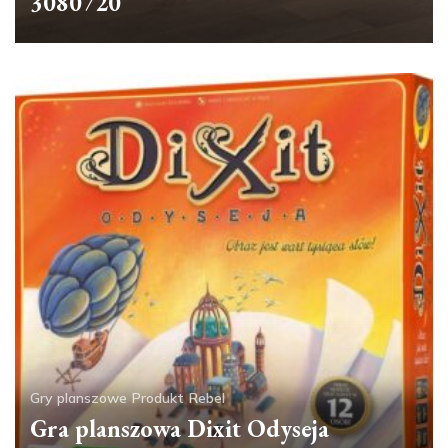
3080720
Gry planszowe
Produkt
Rebel
Gra planszowa Dixit Odyseja