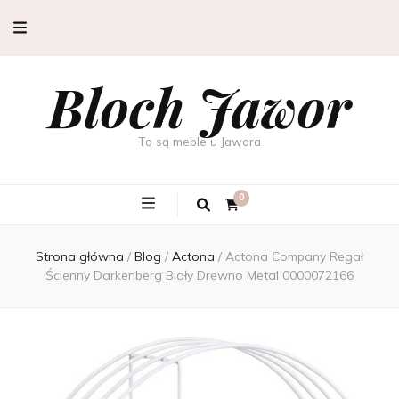
Bloch Jawor
To są meble u Jawora
0
Strona główna
/
Blog
/
Actona
/
Actona Company Regał
Ścienny Darkenberg Biały Drewno Metal 0000072166