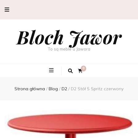
Bloch Jawor
To są meble u Jawora
0
Strona główna
/
Blog
/
D2
/
D2 Stół S Spritz czerwony