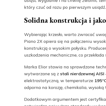
usiąść wygodnie i na chwilę zwolnić temp
który czuć od razu po pierwszym usiądź.
Solidna konstrukcja i ja
Wybierając krzesło, warto zwracać uwagę
Piano 2X opiera się na połączeniu wys
konstrukcją o wysokim połysku. Producen
uszkodzenia mechaniczne, co przekłada 
Marka Elior stawia na sprawdzone techn
wytwarzane są z
stali nierdzewnej AISI
elektrostatyczną, w temperaturze
195°
odporna na korozję, chemikalia, wysoką
Dodatkowym argumentem jest certyfikac