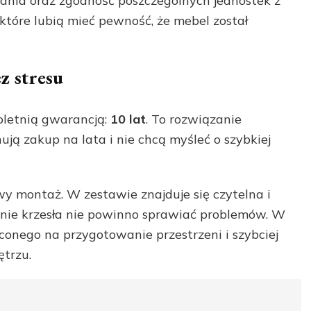
nia oraz zgodność poszczególnych jednostek z
 które lubią mieć pewność, że mebel został
z stresu
oletnią gwarancją:
10 lat
. To rozwiązanie
nują zakup na lata i nie chcą myśleć o szybkiej
y montaż. W zestawie znajduje się czytelna i
danie krzesła nie powinno sprawiać problemów. W
conego na przygotowanie przestrzeni i szybciej
trzu.