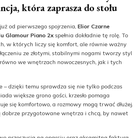
cja, która zaprasza do stołu
 już od pierwszego spojrzenia,
Elior Czarne
lu Glamour Piano 2x
spełnia dokładnie tę rolę. To
, w których liczy się komfort, ale równie ważny
ołączeniu ze złotymi, stabilnymi nogami tworzy styl
zarówno we wnętrzach nowoczesnych, jak i tych
e – dzięki temu sprawdza się nie tylko podczas
siada większe grono gości, krzesło pomaga
uje się komfortowo, a rozmowy mogą trwać dłużej.
ią dobrze przygotowane wnętrza i chcą, by nawet
e przeszycia na oparciu oraz aksamitna faktura