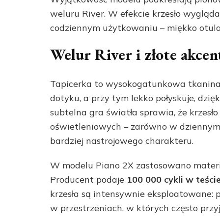
weluru River. W efekcie krzesło wygląd
codziennym użytkowaniu – miękko otula 
Welur River i złote akcen
Tapicerka to wysokogatunkowa tkanina R
dotyku, a przy tym lekko połyskuje, dzięk
subtelna gra światła sprawia, że krzesł
oświetleniowych – zarówno w dziennym ś
bardziej nastrojowego charakteru.
W modelu Piano 2X zastosowano materiał
Producent podaje
100 000 cykli w teści
krzesła są intensywnie eksploatowane: 
w przestrzeniach, w których często przyj