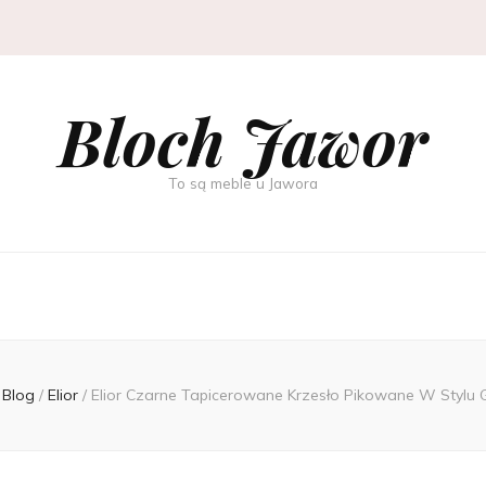
Bloch Jawor
To są meble u Jawora
Blog
/
Elior
/
Elior Czarne Tapicerowane Krzesło Pikowane W Stylu 