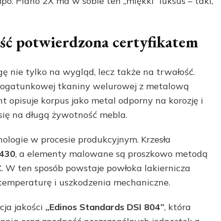
o. Piano 2X ma w sobie ten „miękki” luksus – taki,
kość potwierdzona certyfikatem
 nie tylko na wygląd, lecz także na trwałość.
okogatunkowej tkaniny welurowej z metalową
t opisuje korpus jako metal odporny na korozję i
się na długą żywotność mebla.
ologie w procesie produkcyjnym. Krzesła
 430
, a elementy malowane są proszkowo metodą
C
. W ten sposób powstaje powłoka lakiernicza
 temperaturę i uszkodzenia mechaniczne.
ja jakości
„Edinos Standards DSI 804”
, która