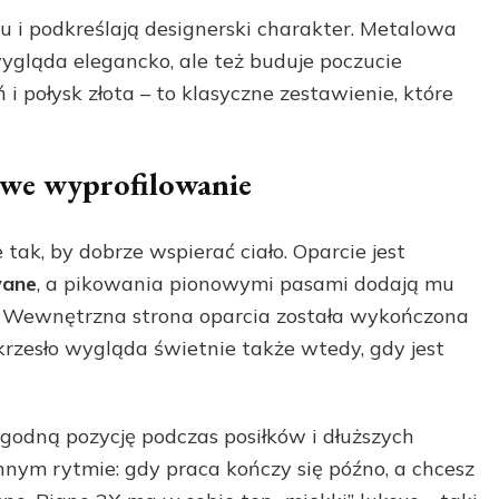
ku i podkreślają designerski charakter. Metalowa
wygląda elegancko, ale też buduje poczucie
ń i połysk złota – to klasyczne zestawienie, które
owe wyprofilowanie
tak, by dobrze wspierać ciało. Oparcie jest
wane
, a pikowania pionowymi pasami dodają mu
a. Wewnętrzna strona oparcia została wykończona
krzesło wygląda świetnie także wtedy, gdy jest
odną pozycję podczas posiłków i dłuższych
nym rytmie: gdy praca kończy się późno, a chcesz