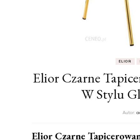
ELIOR
Elior Czarne Tapic
W Stylu G
Autor:
a
Elior Czarne Tapicerowa