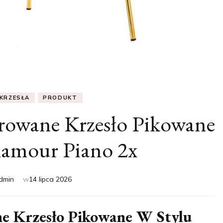
KRZESŁA
PRODUKT
erowane Krzesło Pikowane
lamour Piano 2x
dmin
w
14 lipca 2026
ne Krzesło Pikowane W Stylu