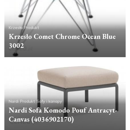
Krzesła
Produkt
Krzesło Comet Chrome Ocean Blue
3002
Nardi
Produkt
Sofy i kanapy
Nardi Sofa Komodo Pouf Antracyt-
Canvas (4036902170)