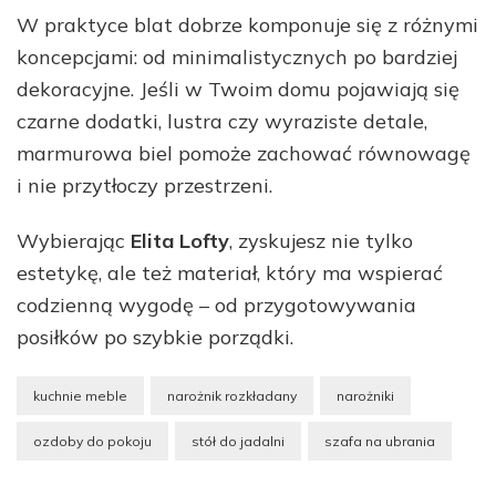
W praktyce blat dobrze komponuje się z różnymi
koncepcjami: od minimalistycznych po bardziej
dekoracyjne. Jeśli w Twoim domu pojawiają się
czarne dodatki, lustra czy wyraziste detale,
marmurowa biel pomoże zachować równowagę
i nie przytłoczy przestrzeni.
Wybierając
Elita Lofty
, zyskujesz nie tylko
estetykę, ale też materiał, który ma wspierać
codzienną wygodę – od przygotowywania
posiłków po szybkie porządki.
kuchnie meble
narożnik rozkładany
narożniki
ozdoby do pokoju
stół do jadalni
szafa na ubrania