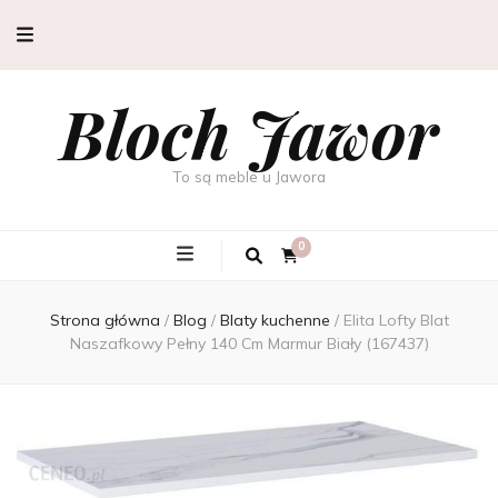
Bloch Jawor
To są meble u Jawora
0
Strona główna
/
Blog
/
Blaty kuchenne
/
Elita Lofty Blat
Naszafkowy Pełny 140 Cm Marmur Biały (167437)