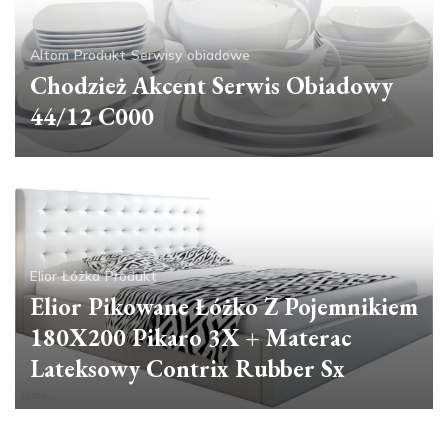
Altom
Produkt
Serwisy obiadowe
Chodzież Akcent Serwis Obiadowy
44/12 C000
Elior
Łóżka
Produkt
Elior Pikowane Łóżko Z Pojemnikiem
180X200 Pikaro 3X + Materac
Lateksowy Contrix Rubber Sx