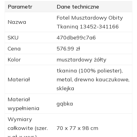
Parametr
Dane techniczne
Fotel Musztardowy Obity
Nazwa
Tkaniną 13452-341166
SKU
470dbe99c7a6
Cena
576.99 zł
Kolor
musztardowy żółty
tkanina (100% poliester),
Materiał
metal, drewno kauczukowe,
sklejka
Materiał
gąbka
wypełnienia
Wymiary
całkowite (szer.
70 x 77 x 98 cm
x gł. x wys.)