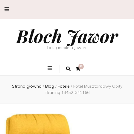
Bloch Jawor
To są meble u Jawora
0
Strona główna
/
Blog
/
Fotele
/
Fotel Musztardowy Obity
Tkaniną 13452-341166