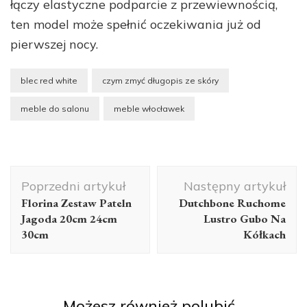
łączy elastyczne podparcie z przewiewnością,
ten model może spełnić oczekiwania już od
pierwszej nocy.
blec red white
czym zmyć długopis ze skóry
meble do salonu
meble włocławek
Nawigacja
Poprzedni artykuł
Następny artykuł
wpisu
Florina Zestaw Pateln
Dutchbone Ruchome
Jagoda 20cm 24cm
Lustro Gubo Na
30cm
Kółkach
Możesz również polubić…