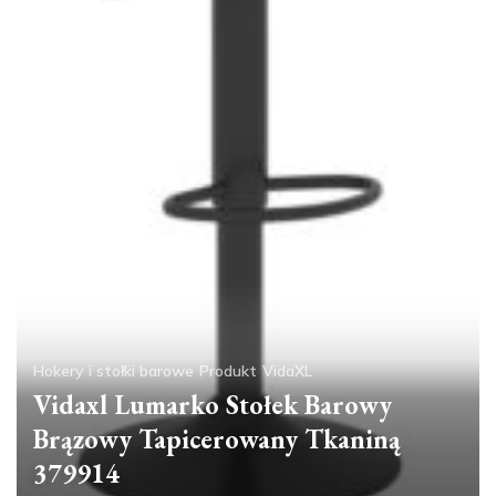
Hokery i stołki barowe
Produkt
VidaXL
Vidaxl Lumarko Stołek Barowy
Brązowy Tapicerowany Tkaniną
379914