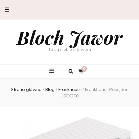
Bloch Jawor
To są meble u Jawora
0
Strona główna
/
Blog
/
Frankhauer
/
Frankhauer Posejdon
160X200