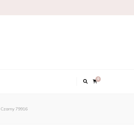
0
 Czarny 79916