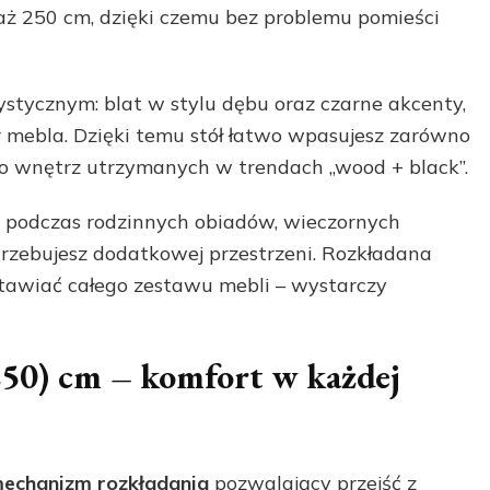
 aż 250 cm, dzięki czemu bez problemu pomieści
ystycznym: blat w stylu dębu oraz czarne akcenty,
 mebla. Dzięki temu stół łatwo wpasujesz zarówno
i do wnętrz utrzymanych w trendach „wood + black”.
 podczas rodzinnych obiadów, wieczornych
trzebujesz dodatkowej przestrzeni. Rozkładana
stawiać całego zestawu mebli – wystarczy
50) cm – komfort w każdej
echanizm rozkładania
pozwalający przejść z