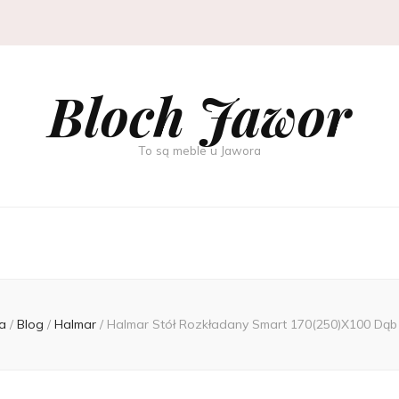
Bloch Jawor
To są meble u Jawora
a
/
Blog
/
Halmar
/
Halmar Stół Rozkładany Smart 170(250)X100 Dąb