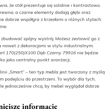
ia, że stół prezentuje się solidnie i kontrastowo.
rewna, a czarne elementy dodają głębi oraz
ie dobrze współgra z krzesłami o różnych stylach:
zne.
ej zbudować spójny wystrój. Możesz zestawić go z
 nawet z dekoracjami w stylu industrialnym.
art 170(250)X100 Dąb Czarny 79916
nie będzie
ko jako centralny punkt aranżacji.
nii „Smart” – ten typ mebla jest tworzony z myślą
 podejściu do przestrzeni. To wybór dla tych,
 ale jednocześnie chcą, by mebel wyglądał dobrze
niejsze informacje