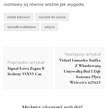
rozmowy są równie ważne jak wygoda.
meble katowice
narożnik do spania
wersalki rozkładane
witryna
Nawigacja
Następny artykuł
wpisu
Vidaxl Lumarko Szafka
Poprzedni artykuł
Z Wbudowaną
Signal Ława Zegna B
Umywalką Biel I Dąb
Srebrny 55X55 Cm
Sonoma Płyta
Wiórowa 425623
Możesz również polubić…