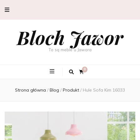
Bloch Jawor
To są meble u Jawora
0
Strona główna
/
Blog
/
Produkt
/
Hule Sofa Kim 16033